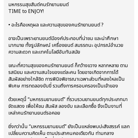
มหกรรมสุขสันต์คนรักยานยนต์
TIME to ENJOY!
•
อะไรคือเหตุผล และความสุขของคนรักยานยนต์ ?
อาจเป็นเพราะยานยนต์มีองค์ประกอบที่น่าชม และน่าศึกษา
มากมาย ทั้งรูปลักษณ์ เครื่องยนต์ สมรรถนะ อุปกรณ์อำนวย
ความสะดวก และเทคโนโลยีอันทันสมัย
ขณะที่ความสุขของคนรักยานยนต์ ก็กว้างขวาง หลากหลาย ตาม
รสนิยม และความสนใจของแต่ละคน โดยอาจเกิดจากการได้
สัมผัสอย่างใกล้ชิด การพินิจพิจารณาเฉพาะส่วนที่หลงใหลเป็น
พิเศษ การทดลองขับขี่ รวมถึงการครอบครองเป็นเจ้าของ
ด้วยเหตุนี้ “มหกรรมยานยนต์” ที่รวบรวมยานยนต์ทุกประเภทมา
จัดแสดง เพื่อให้ชม สัมผัส ลองขับ และเลือกซื้อ จึงเป็นงานที่
เหล่าคนรักยานยนต์รอคอย
ยิ่งกว่านั้น “มหกรรมยานยนต์” ยังเป็นแหล่งพบปะสังสรรค์ แลก
เปลี่ยนความคิดเห็น ตามประสาคนคอเดียวกัน ท่ามกลาง