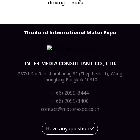
Thailand International Motor Expo
INTER-MEDIA CONSULTANT CO., LTD.
587/1 Soi Ramkhamhaeng 39 (Thep Leela 1), Wang
Thonglang,Bangkok 10310
(+66) 2055-8444
(+66) 2055-8400
contact@motorexpo.co.th
Have any questions?