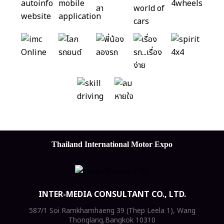
Thailand International Motor Expo
INTER-MEDIA CONSULTANT CO., LTD.
587/1 Soi Ramkhamhaeng 39 (Thep Leela 1), Wang
Thonglang,Bangkok 10310