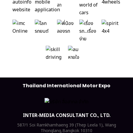
Thailand International Motor Expo
INTER-MEDIA CONSULTANT CO., LTD.
587/1 Soi Ramkhamhaeng 39 (Thep Leela 1), Wang
Thonglang,Bangkok 10310