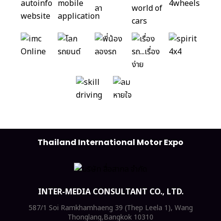
Thailand International Motor Expo
INTER-MEDIA CONSULTANT CO., LTD.
587/1 Soi Ramkhamhaeng 39 (Thep Leela 1), Wang
Thonglang,Bangkok 10310