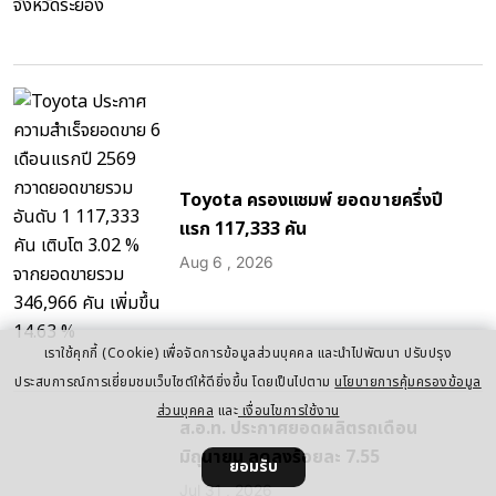
Toyota ครองแชมพ์ ยอดขายครึ่งปี
แรก 117,333 คัน
Aug 6 , 2026
เราใช้คุกกี้ (Cookie) เพื่อจัดการข้อมูลส่วนบุคคล และนำไปพัฒนา ปรับปรุง
ประสบการณ์การเยี่ยมชมเว็บไซต์ให้ดียิ่งขึ้น โดยเป็นไปตาม
นโยบายการคุ้มครองข้อมูล
ส่วนบุคคล
และ
เงื่อนไขการใช้งาน
ส.อ.ท. ประกาศยอดผลิตรถเดือน
มิถุนายน ลดลงร้อยละ 7.55
ยอมรับ
Jul 31 , 2026