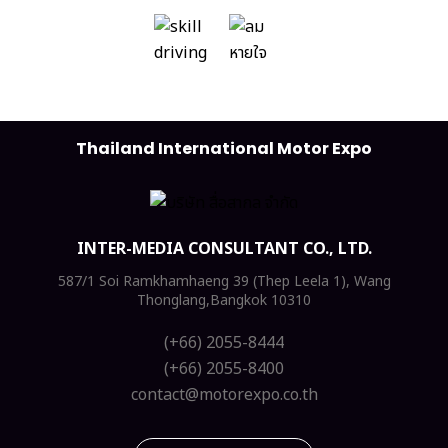
Thailand International Motor Expo
INTER-MEDIA CONSULTANT CO., LTD.
587/1 Soi Ramkhamhaeng 39 (Thep Leela 1), Wang
Thonglang,Bangkok 10310
(+66) 2055-8444
(+66) 2055-8400
contact@motorexpo.co.th