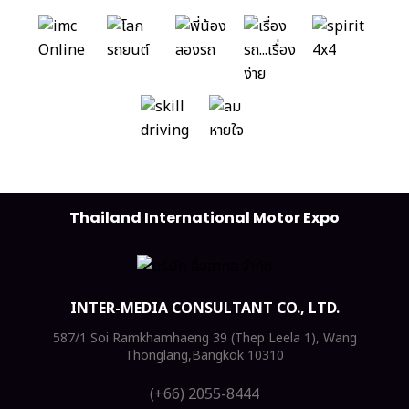
Thailand International Motor Expo
INTER-MEDIA CONSULTANT CO., LTD.
587/1 Soi Ramkhamhaeng 39 (Thep Leela 1), Wang
Thonglang,Bangkok 10310
(+66) 2055-8444