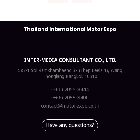
Thailand International Motor Expo
INTER-MEDIA CONSULTANT CO., LTD.
587/1 Soi Ramkhamhaeng 39 (Thep Leela 1), Wang
Thonglang,Bangkok 10310
(+66) 2055-8444
(+66) 2055-8400
contact@motorexpo.co.th
Have any questions?