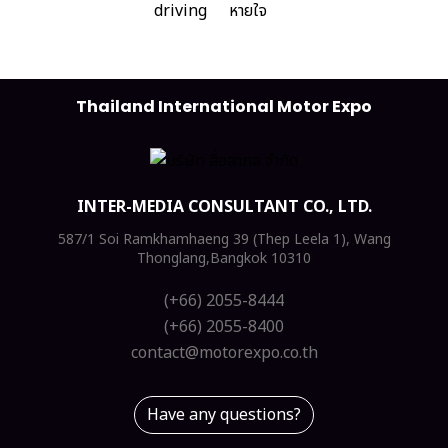
Thailand International Motor Expo
INTER-MEDIA CONSULTANT CO., LTD.
587/1 Soi Ramkhamhaeng 39 (Thep Leela 1), Wang
Thonglang,Bangkok 10310
(+66) 2055-8444
(+66) 2055-8400
contact@motorexpo.co.th
Have any questions?