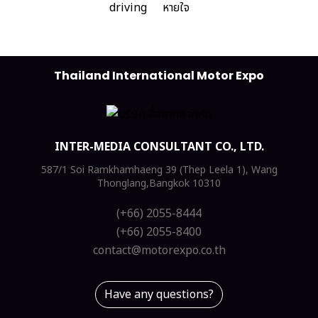
Thailand International Motor Expo
INTER-MEDIA CONSULTANT CO., LTD.
587/1 Soi Ramkhamhaeng 39 (Thep Leela 1), Wang
Thonglang,Bangkok 10310
(+66) 2055-8444
(+66) 2055-8400
contact@motorexpo.co.th
Have any questions?