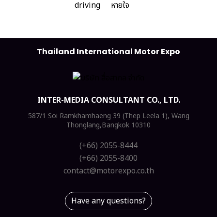
Thailand International Motor Expo
INTER-MEDIA CONSULTANT CO., LTD.
587/1 Soi Ramkhamhaeng 39 (Thep Leela 1), Wang
Thonglang,Bangkok 10310
(+66) 2055-8444
(+66) 2055-8400
contact@motorexpo.co.th
Have any questions?