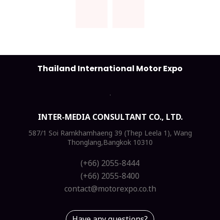
Thailand International Motor Expo
INTER-MEDIA CONSULTANT CO., LTD.
587/1 Soi Ramkhamhaeng 39 (Thep Leela 1), Wang
Thonglang,Bangkok 10310
(+66) 2055-8444
(+66) 2055-8400
contact@motorexpo.co.th
Have any questions?