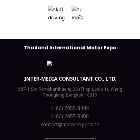
Thailand International Motor Expo
INTER-MEDIA CONSULTANT CO., LTD.
587/1 Soi Ramkhamhaeng 39 (Thep Leela 1), Wang
Thonglang,Bangkok 10310
(+66) 2055-8444
(+66) 2055-8400
contact@motorexpo.co.th