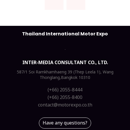
Thailand International Motor Expo
INTER-MEDIA CONSULTANT CO., LTD.
587/1 Soi Ramkhamhaeng 39 (Thep Leela 1), Wang
Thonglang,Bangkok 10310
(+66) 2055-8444
(+66) 2055-8400
contact@motorexpo.co.th
Have any questions?