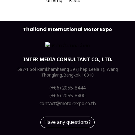
Thailand International Motor Expo
INTER-MEDIA CONSULTANT CO., LTD.
587/1 Soi Ramkhamhaeng 39 (Thep Leela 1), Wang
Thonglang,Bangkok 10310
(+66) 2055-8444
(+66) 2055-8400
contact@motorexpo.co.th
Have any questions?