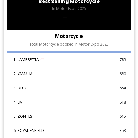
Best Selling Motorcycle
In Motor Expo 2025
.............
Motorcycle
Total Motorcycle booked in Motor Expo 2025
1. LAMBRETTA
**
785
2. YAMAHA
680
3. DECO
654
4. EM
618
5. ZONTES
615
6. ROYAL ENFIELD
353