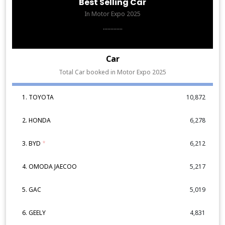
Best Selling Car
In Motor Expo 2025
.............
Car
Total Car booked in Motor Expo 2025
1. TOYOTA
10,872
2. HONDA
6,278
3. BYD
*
6,212
4. OMODA JAECOO
5,217
5. GAC
5,019
6. GEELY
4,831