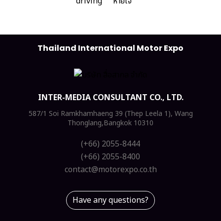
Thailand International Motor Expo
INTER-MEDIA CONSULTANT CO., LTD.
587/1 Soi Ramkhamhaeng 39 (Thep Leela 1), Wang
Thonglang,Bangkok 10310
(+66) 2055-8444
(+66) 2055-8400
contact@motorexpo.co.th
Have any questions?