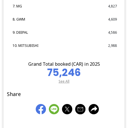
7. MG
4,827
8. GWM
4,609
9. DEEPAL
4,586
10. MITSUBISHI
2,988
Grand Total booked (CAR) in 2025
75,246
See All
Share