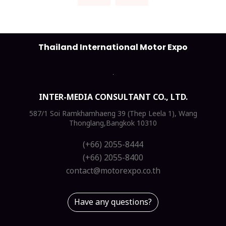
Thailand International Motor Expo
INTER-MEDIA CONSULTANT CO., LTD.
587/1 Soi Ramkhamhaeng 39 (Thep Leela 1), Wang
Thonglang,Bangkok 10310
(+66) 2055-8444
(+66) 2055-8400
contact@motorexpo.co.th
Have any questions?