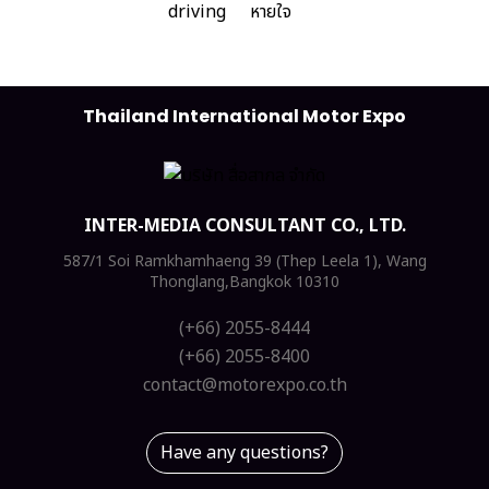
Thailand International Motor Expo
INTER-MEDIA CONSULTANT CO., LTD.
587/1 Soi Ramkhamhaeng 39 (Thep Leela 1), Wang
Thonglang,Bangkok 10310
(+66) 2055-8444
(+66) 2055-8400
contact@motorexpo.co.th
Have any questions?