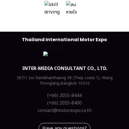
Thailand International Motor Expo
INTER-MEDIA CONSULTANT CO., LTD.
587/1 Soi Ramkhamhaeng 39 (Thep Leela 1), Wang
Thonglang,Bangkok 10310
(+66) 2055-8444
(+66) 2055-8400
contact@motorexpo.co.th
Have any questions?