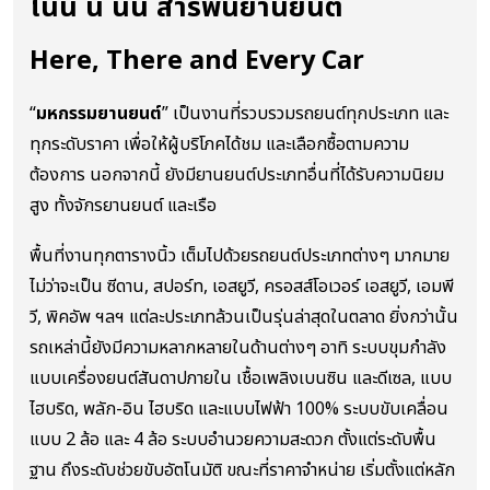
โน่น นี่ นั่น สารพันยานยนต์
Here, There and Every Car
“
มหกรรมยานยนต์
” เป็นงานที่รวบรวมรถยนต์ทุกประเภท และ
ทุกระดับราคา เพื่อให้ผู้บริโภคได้ชม และเลือกซื้อตามความ
ต้องการ นอกจากนี้ ยังมียานยนต์ประเภทอื่นที่ได้รับความนิยม
สูง ทั้งจักรยานยนต์ และเรือ
พื้นที่งานทุกตารางนิ้ว เต็มไปด้วยรถยนต์ประเภทต่างๆ มากมาย
ไม่ว่าจะเป็น ซีดาน, สปอร์ท, เอสยูวี, ครอสส์โอเวอร์ เอสยูวี, เอมพี
วี, พิคอัพ ฯลฯ แต่ละประเภทล้วนเป็นรุ่นล่าสุดในตลาด ยิ่งกว่านั้น
รถเหล่านี้ยังมีความหลากหลายในด้านต่างๆ อาทิ ระบบขุมกำลัง
แบบเครื่องยนต์สันดาปภายใน เชื้อเพลิงเบนซิน และดีเซล, แบบ
ไฮบริด, พลัก-อิน ไฮบริด และแบบไฟฟ้า 100% ระบบขับเคลื่อน
แบบ 2 ล้อ และ 4 ล้อ ระบบอำนวยความสะดวก ตั้งแต่ระดับพื้น
ฐาน ถึงระดับช่วยขับอัตโนมัติ ขณะที่ราคาจำหน่าย เริ่มตั้งแต่หลัก