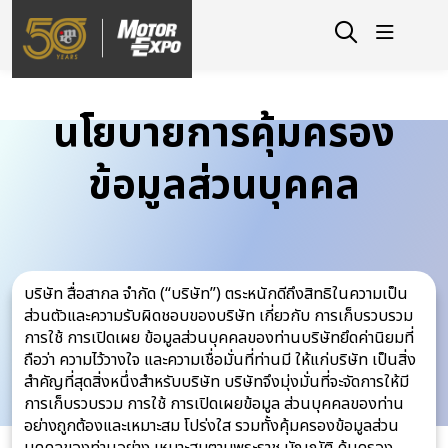
นโยบายการคุ้มครอง
ข้อมูลส่วนบุคคล
บริษัท สื่อสากล จำกัด (“บริษัท”) ตระหนักดีถึงสิทธิในความเป็น
ส่วนตัวและความรับผิดชอบของบริษัท เกี่ยวกับ การเก็บรวบรวม
การใช้ การเปิดเผย ข้อมูลส่วนบุคคลของท่านบริษัทยึดค่านิยมที่
ถือว่า ความไว้วางใจ และความเชื่อมั่นที่ท่านมี ให้แก่บริษัท เป็นสิ่ง
สำคัญที่สุดสิ่งหนึ่งสำหรับบริษัท บริษัทจึงมุ่งมั่นที่จะจัดการให้มี
การเก็บรวบรวม การใช้ การเปิดเผยข้อมูล ส่วนบุคคลของท่าน
อย่างถูกต้องและเหมาะสม โปร่งใส รวมทั้งคุ้มครองข้อมูลส่วน