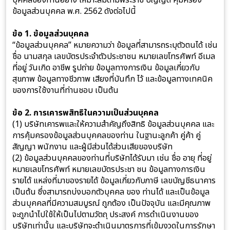
บุคคลของท่านอย่าง เหมาะสมตามพระราช บัญญัติ คุ้มครอง
ข้อมูลส่วนบุคคล พ.ศ. 2562 ดังต่อไปนี้
ข้อ 1. ข้อมูลส่วนบุคคล
“ข้อมูลส่วนบุคคล” หมายความว่า ข้อมูลที่สามารถระบุตัวตนได้ เช่น
ชื่อ นามสกุล เลขบัตรประจำตัวประชาชน หมายเลขโทรศัพท์ อีเมล
ที่อยู่ วันเกิด อาชีพ รูปถ่าย ข้อมูลทางการเงิน ข้อมูลเกี่ยวกับ
สุขภาพ ข้อมูลทางชีวภาพ เสียงที่บันทึก ไว้ และข้อมูลทางเทคนิค
ของการใช้งานที่ท่านชอบ เป็นต้น
ข้อ 2. การเคารพสิทธิในความเป็นส่วนบุคคล
(1) บริษัทเคารพและให้ความสำคัญถึงสิทธิ ข้อมูลส่วนบุคคล และ
การคุ้มครองข้อมูลส่วนบุคคลของท่าน ในฐานะลูกค้า คู่ค้า คู่
สัญญา พนักงาน และผู้มีส่วนได้ส่วนเสียของบริษัท
(2) ข้อมูลส่วนบุคคลของท่านที่บริษัทได้รับมา เช่น ชื่อ อายุ ที่อยู่
หมายเลขโทรศัพท์ หมายเลขบัตรประชา ชน ข้อมูลทางการเงิน
รายได้ แหล่งที่มาของรายได้ ข้อมูลเกี่ยวกับภาษี เลขบัญชีธนาคาร
เป็นต้น ซึ่งสามารถบ่งบอกตัวบุคคล ของ ท่านได้ และเป็นข้อมูล
ส่วนบุคคลที่มีความสมบูรณ์ ถูกต้อง เป็นปัจจุบัน และมีคุณภาพ
จะถูกนำไปใช้ให้เป็นไปตามวัตถุ ประสงค์ การดำเนินงานของ
บริษัทเท่านั้น และบริษัทจะดำเนินมาตรการที่เข้มงวดในการรักษา