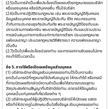
(2.5)เป็นการจำเป็นเพื่อประโยชน์โดยชอบด้วยกฎหมายของบริษัท
หรือของบุคคล หรือนิติบุคคลอื่น ที่ไม่ใช่บริษัท
(2.6)เป็นการปฏิบัติตามกฎหมาย เช่น พระราชบัญญัติคุ้มครอง
ข้อมูลส่วนบุคคล พระราชบัญญัติประกัน ชีวิต คณะกรรมการ
กำกับการประกอบธุรกิจประกันภัย พระราชบัญญัติป้องกันและ
ปราบปรามการฟอกเงิน พระราชบัญญัติป้อง กันและปราบปราม
การสนับสนุนทางการเงินแก่การก่อการร้ายฯ ประมวลกฎหมาย
แพ่งและอาญา ประมวลกฎหมายวิธีพิจารณา ความแพ่งและอาญา
เป็นต้น
(2.7)เป็นไปเพื่อประโยชน์ของท่าน และการขอความยินยอมไม่อาจ
กระทำได้ในเวลานั้น
ข้อ 5. การใช้หรือเปิดเผยข้อมูลส่วนบุคคล
(1) บริษัทจะรักษาข้อมูลส่วนบุคคลของท่านไว้เป็นความลับ
ยกเว้นในกรณีที่กฎหมายใช้บังคับอนุญาต ให้กระทำได้ หรือกรณี
ที่การเปิดเผยดังกล่าวมีความจำเป็นเพื่อให้สามารถบรรลุตาม
วัตถุประสงค์ตามสัญญาที่บริษัทมีต่อท่าน เราอาจให้ข้อมูลส่วน
บุคคลนั้นแก่บุคคลที่เกี่ยวข้องต่าง ๆ
(2) บริษัทจะดูแลให้ผู้ปฏิบัติงานของบริษัทมิให้เปิดเผย แสดง
หรือทำให้ปรากฏในลักษณะอื่นใดซึ่งข้อมูล ส่วนบุคคลของท่าน