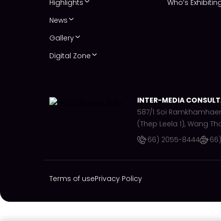
Highlights
Who‘s Exhibitin
News
Gallery
Digital Zone
INTER-MEDIA CONSULTA
587/1 Soi Ramkhamhae
(Thep Leela 1), Wang Th
(+66) 2055-8444
(+66
Terms of use
Privacy Policy