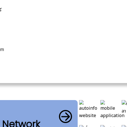
ี
om
b Network