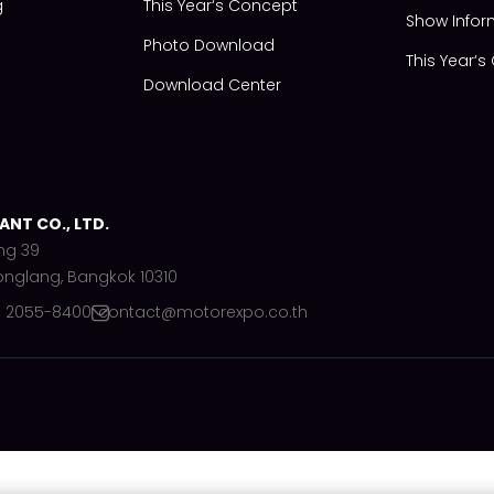
g
This Year‘s Concept
Show Infor
Photo Download
This Year‘
Download Center
NT CO., LTD.
ng 39
onglang, Bangkok 10310
) 2055-8400
contact@motorexpo.co.th