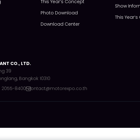
g
This Year‘s Concept
Show Infor
Photo Download
This Year‘
Download Center
NT CO., LTD.
ng 39
onglang, Bangkok 10310
) 2055-8400
contact@motorexpo.co.th