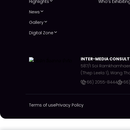
Highlights
Who‘s Exhibitin
News
Gallery
Digital Zone
INTER-MEDIA CONSULTA
587/1 Soi Ramkhamhae
(Thep Leela 1), Wang Th
(+66) 2055-8444
(+66
Terms of use
Privacy Policy