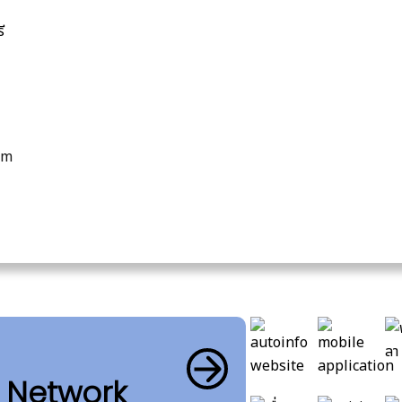
ี
om
b Network